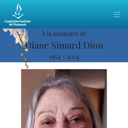
À la mémoire de
Diane Simard Dion
1954
-
2024