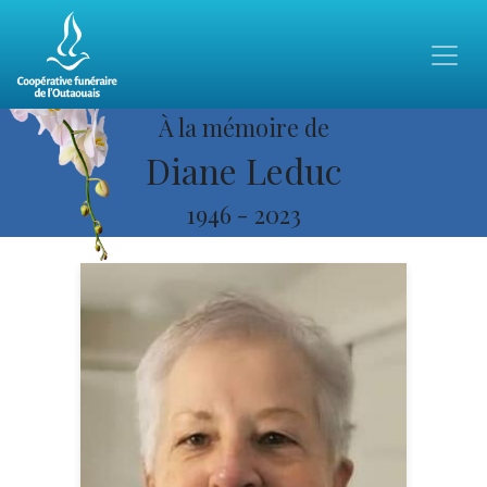
À la mémoire de
Diane Leduc
1946
-
2023