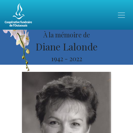
À la mémoire de
Diane Lalonde
1942
-
2022