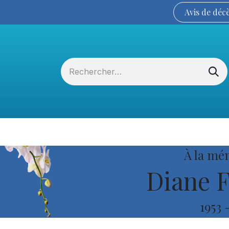
Avis de
déc
Services funéraires
La Coopérative
À la mé
Diane F
1953