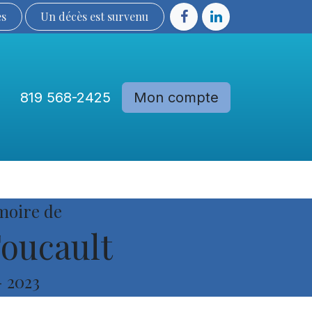
ès
Un décès est sur​​​​​​​​ve​nu​​​​​​​​​​
819 568-2425
Mon compte
Communautés
Devenir membre
moire de
oucault
-
2023