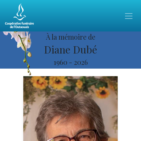
À la mémoire de
Diane Dubé
1960
-
2026