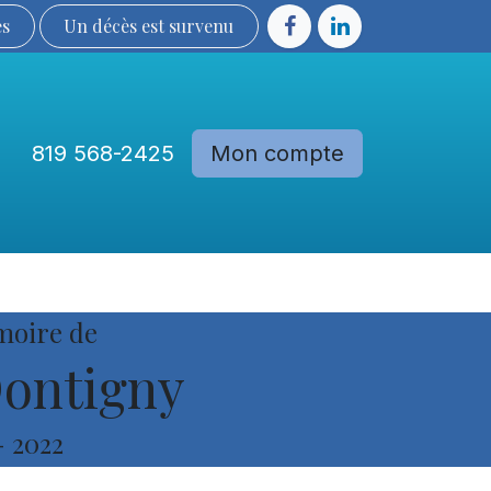
ès
Un décès est sur​​​​​​​​ve​nu​​​​​​​​​​
819 568-2425
Mon compte
Communautés
Devenir membre
moire de
ontigny
-
2022