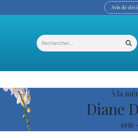
Avis de
déc
Services funéraires
La Coopérative
À la mé
Diane D
1956