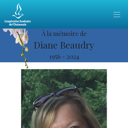
À la mémoire de
Diane Beaudry
1956
-
2024