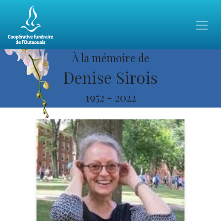
À la mémoire de
Denise Sirois
1952
-
2022