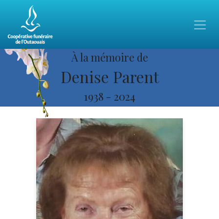
À la mémoire de
Denise Parent
1938
-
2024