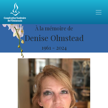
À la mémoire de
Denise Olmstead
1961
-
2024