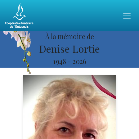
À la mémoire de
Denise Lortie
1948
-
2026