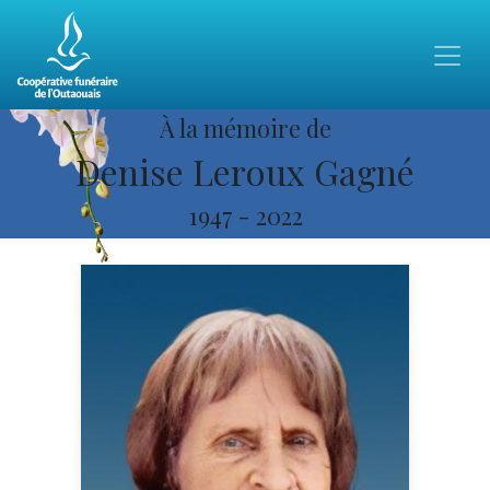
À la mémoire de
Denise Leroux Gagné
1947
-
2022