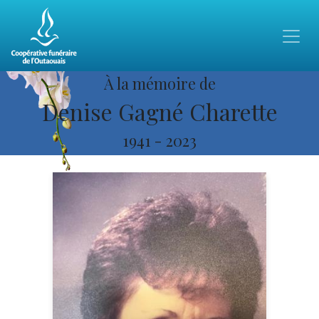
À la mémoire de
Denise Gagné Charette
1941
-
2023