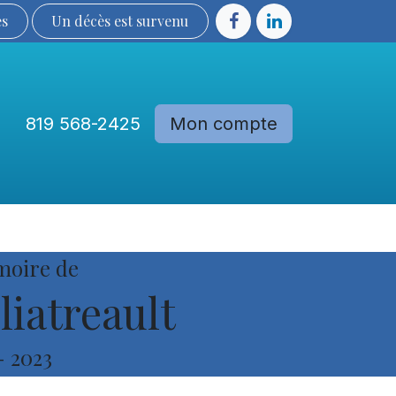
ès
Un décès est sur​​​​​​​​ve​nu​​​​​​​​​​
819 568-2425
Mon compte
Communautés
Devenir membre
moire de
liatreault
-
2023