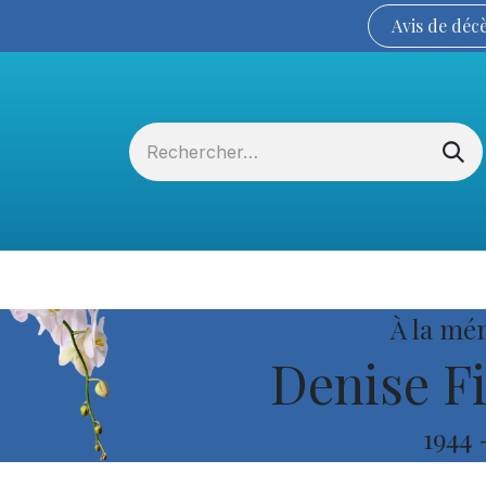
Avis de
déc
Services funéraires
La Coopérative
À la mé
Denise Fi
1944