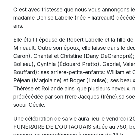
C'est avec tristesse que nous vous annonçons l
madame Denise Labelle (née Filiatreault) décédé
ans.
Elle était l'épouse de Robert Labelle et la fille de
Mineault. Outre son époux, elle laisse dans le de
Caron), Chantal et Christine (Dany DeGrandpré);
Boileau), Cynthia (Édouard Pretto), Gabriel, Val
Bouffard); ses arrière-petits-enfants: William et
Réjean (Marjolaine) et Roger (Louise); ses beaux
Thérèse et Rollande ainsi que plusieurs neveux, ni
prédécédée par son frère Jacques (Irène),sa soeur
soeur Cécile.
Une célébration de sa vie aura lieu le vendredi
FUNÉRAIRE DE L’OUTAOUAIS située au 750, boul.
recevra les condoléances à compter de 13 h.