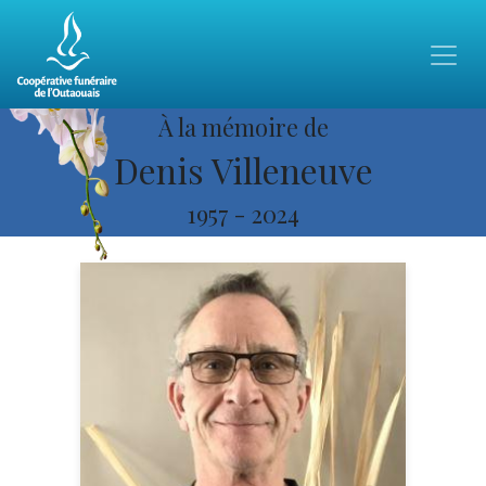
À la mémoire de
Denis Villeneuve
1957
-
2024