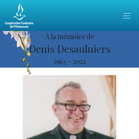
À la mémoire de
Denis Desaulniers
1963
-
2022