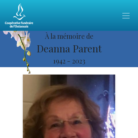
À la mémoire de
Deanna Parent
1942
-
2023