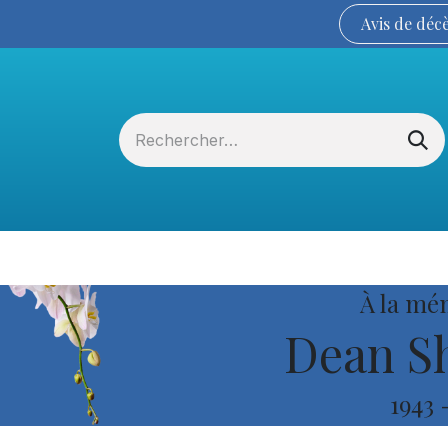
Avis de
déc
Services funéraires
La Coopérative
À la mé
Dean S
1943