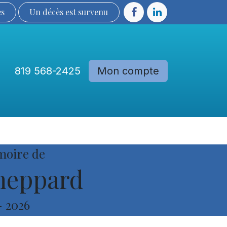
ès
Un décès est sur​​​​​​​​ve​nu​​​​​​​​​​
819 568-2425
Mon compte
Communautés
Devenir membre
moire de
heppard
-
2026