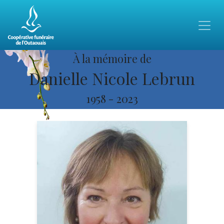
À la mémoire de
Danielle Nicole Lebrun
1958
-
2023