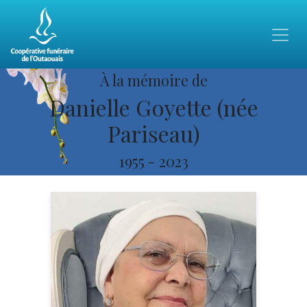
À la mémoire de
Danielle Goyette (née
Pariseau)
1955
-
2023