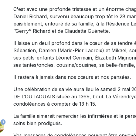
C'est avec une profonde tristesse et un énorme chag
Daniel Richard, survenu beaucoup trop tôt le 28 mars 
paisiblement, entouré de sa famille, à la Résidence Le
‘’Gerry’’ Richard et de Claudette Guénette.
Il laisse un deuil profond dans le cœur de sa tendre 
Sébastien, Damien (Marie-Pier Lacroix) et Mikael, so
ses petits-enfants Léonel Germain, Élizabeth Mignon
ses tantes/oncles, cousins/cousines, sa belle-famille, 
Il restera à jamais dans nos cœurs et nos pensées.
Une célébration de sa vie aura lieu le samedi 2 m
DE L’OUTAOUAIS située au 1369, boul. La Vérendrye O
condoléances à compter de 13 h 15.
La famille aimerait remercier les infirmières et le p
1
soins bien prodigués.
Vos messages de condoléances peuvent être envoyé