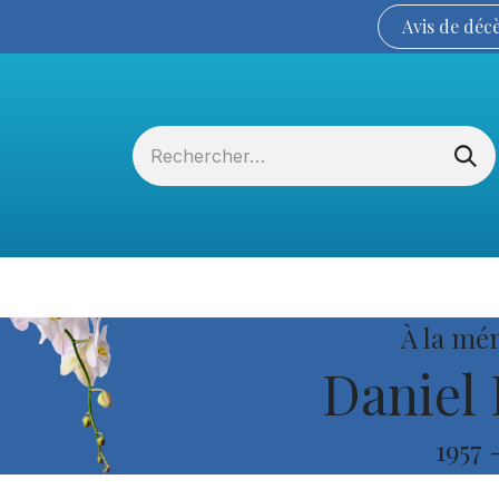
Avis de
déc
Services funéraires
La Coopérative
À la mé
Daniel 
1957