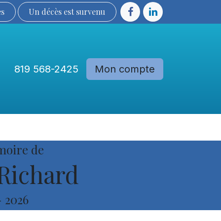
ès
Un décès est sur​​​​​​​​ve​nu​​​​​​​​​​
819 568-2425
Mon compte
Communautés
Devenir membre
moire de
Richard
-
2026