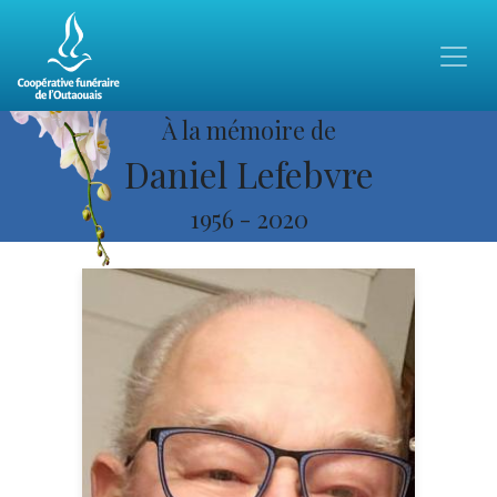
À la mémoire de
Daniel Lefebvre
1956
-
2020