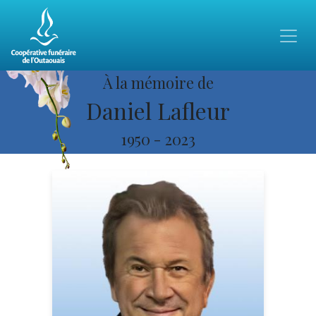
À la mémoire de
Daniel Lafleur
1950
-
2023