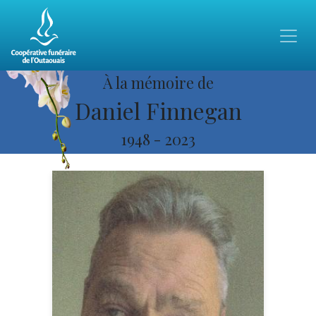
À la mémoire de
Daniel Finnegan
1948
-
2023