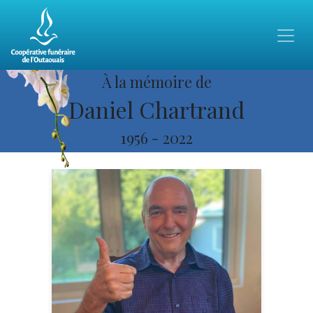
À la mémoire de
Daniel Chartrand
1956
-
2022