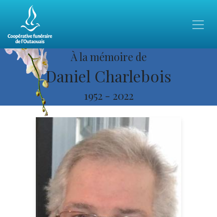
À la mémoire de
Daniel Charlebois
1952
-
2022