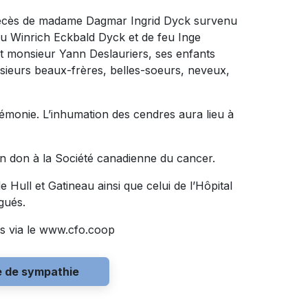
 décès de madame Dagmar Ingrid Dyck survenu
e feu Winrich Eckbald Dyck et de feu Inge
int monsieur Yann Deslauriers, ses enfants
sieurs beaux-frères, belles-soeurs, neveux,
rémonie. L’inhumation des cendres aura lieu à
n don à la Société canadienne du cancer.
 Hull et Gatineau ainsi que celui de l’Hôpital
gués.
s via le www.cfo.coop
e de sympathie