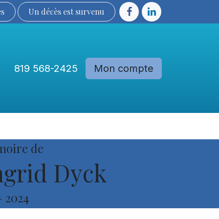
ès
Un décès est sur​​​​​​​​ve​nu​​​​​​​​​​
819 568-2425
Mon compte
Communautés
Devenir membre
moire de
grid Dyck
-
2024