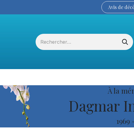
Avis de
déc
Services funéraires
La Coopérative
À la mé
Dagmar In
1969