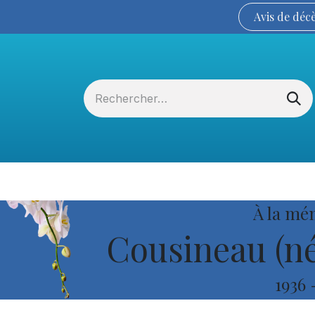
Avis de
déc
Services funéraires
La Coopérative
À la mé
Cousineau (né
1936