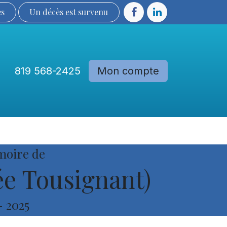
ès
Un décès est sur​​​​​​​​ve​nu​​​​​​​​​​
819 568-2425
Mon compte
Communautés
Devenir membre
moire de
e Tousignant)
-
2025