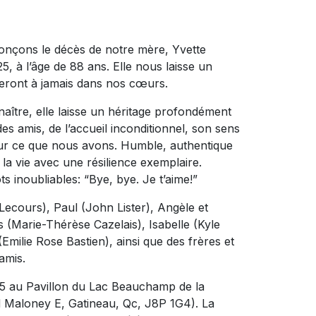
onçons le décès de notre mère, Yvette
, à l’âge de 88 ans. Elle nous laisse un
eront à jamais dans nos cœurs.
nnaître, elle laisse un héritage profondément
es amis, de l’accueil inconditionnel, son sens
our ce que nous avons. Humble, authentique
 la vie avec une résilience exemplaire.
ts inoubliables: “Bye, bye. Je t’aime!”
 Lecours), Paul (John Lister), Angèle et
s (Marie-Thérèse Cazelais), Isabelle (Kyle
Emilie Rose Bastien), ainsi que des frères et
amis.
025 au Pavillon du Lac Beauchamp de la
d Maloney E, Gatineau, Qc, J8P 1G4). La