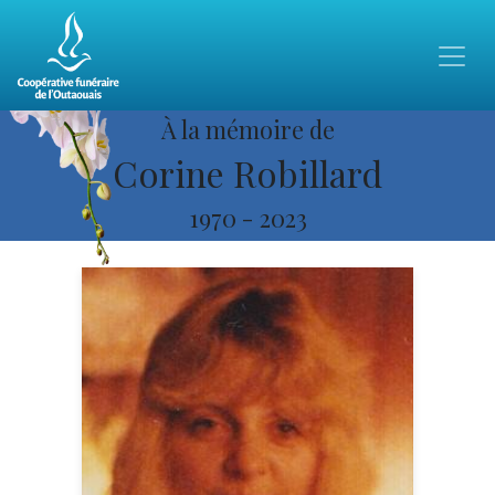
À la mémoire de
Corine Robillard
1970
-
2023