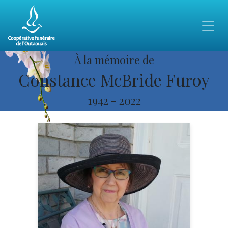
À la mémoire de
Constance McBride Furoy
1942
-
2022