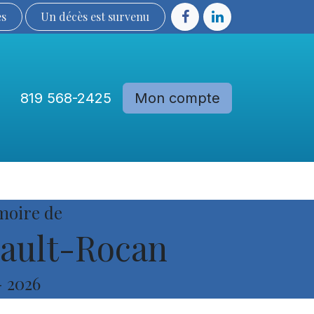
ès
Un décès est sur​​​​​​​​ve​nu​​​​​​​​​​
819 568-2425
Mon compte
Communautés
Devenir membre
moire de
ault-Rocan
-
2026