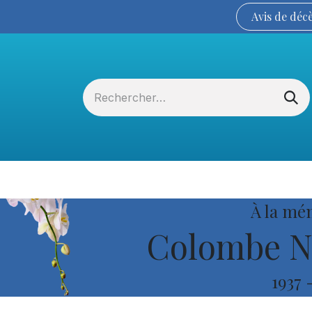
Avis de
déc
Services funéraires
La Coopérative
À la mé
Colombe N
1937