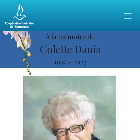
À la mémoire de
Colette Danis
1939
-
2023