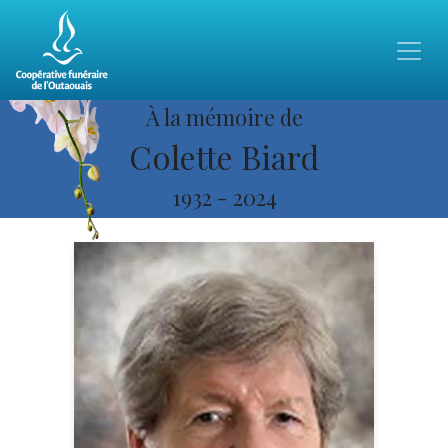
À la mémoire de
Colette Biard
1932
-
2024