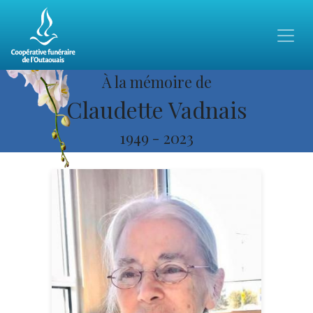
À la mémoire de
Claudette Vadnais
1949
-
2023