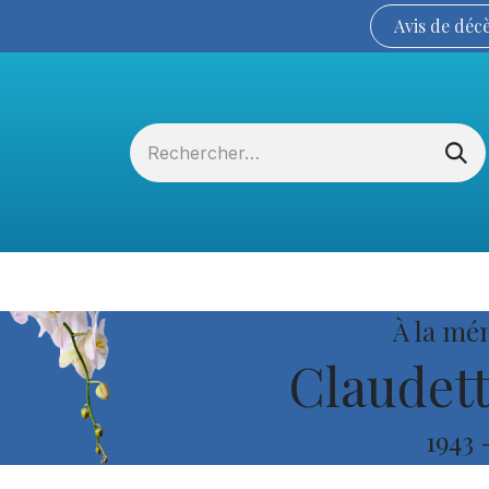
Avis de
déc
Services funéraires
La Coopérative
À la mé
Claudett
1943