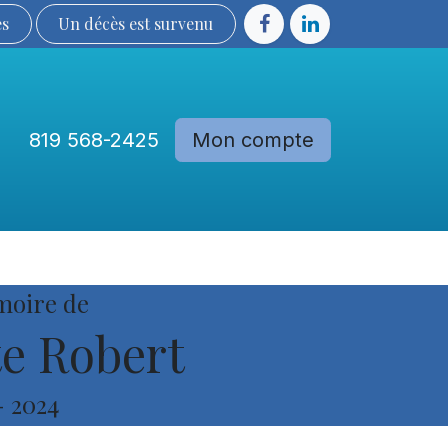
ès
Un décès est sur​​​​​​​​ve​nu​​​​​​​​​​
819 568-2425
Mon compte
Communautés
Devenir membre
moire de
e Robert
-
2024