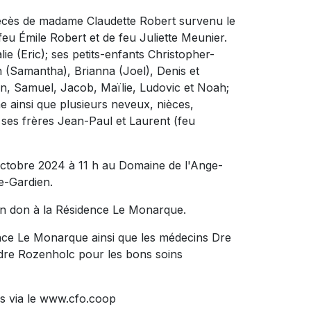
décès de madame Claudette Robert survenu le
e feu Émile Robert et de feu Juliette Meunier.
lie (Eric); ses petits-enfants Christopher-
 (Samantha), Brianna (Joel), Denis et
an, Samuel, Jacob, Maïlie, Ludovic et Noah;
e ainsi que plusieurs neveux, nièces,
 ses frères Jean-Paul et Laurent (feu
 octobre 2024 à 11 h au Domaine de l'Ange-
e-Gardien.
un don à la Résidence Le Monarque.
ence Le Monarque ainsi que les médecins Dre
andre Rozenholc pour les bons soins
s via le www.cfo.coop