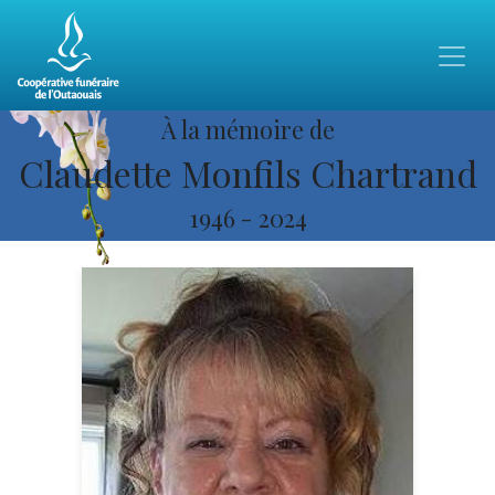
À la mémoire de
Claudette Monfils Chartrand
1946
-
2024