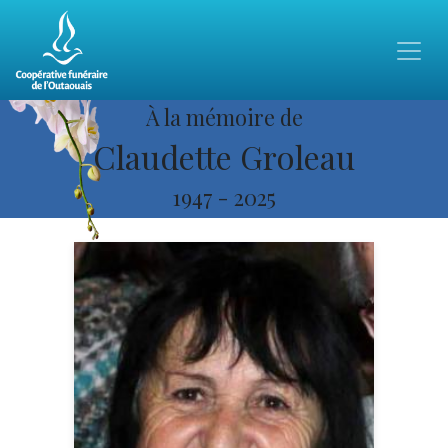
À la mémoire de
Claudette Groleau
1947
-
2025