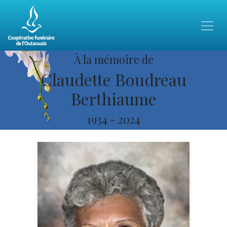
À la mémoire de
Claudette Boudreau
Berthiaume
1934
-
2024