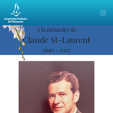
À la mémoire de
Claude St-Laurent
1940
-
2022