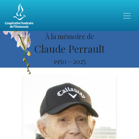
À la mémoire de
Claude Perrault
1950
-
2025