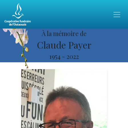
À la mémoire de
Claude Payer
1954
-
2022