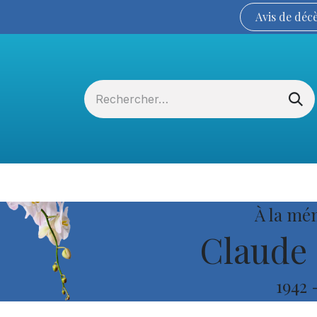
Avis de
déc
Services funéraires
La Coopérative
À la mé
Claude 
1942