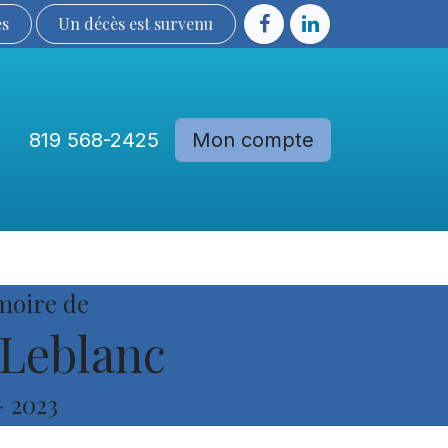
ès
Un décès est sur​​​​​​​​ve​nu​​​​​​​​​​
819 568-2425
Mon compte
Communautés
Devenir membre
moire de
Leblanc
-
2023