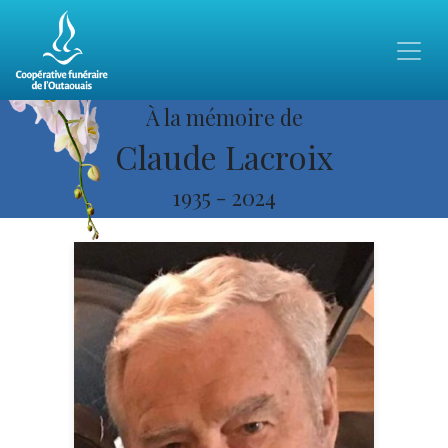
À la mémoire de
Claude Lacroix
1935
-
2024