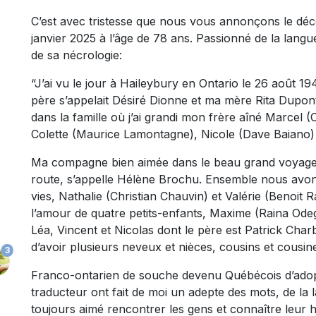
C’est avec tristesse que nous vous annonçons le dé
janvier 2025 à l’âge de 78 ans. Passionné de la langue e
de sa nécrologie:
“J’ai vu le jour à Haileybury en Ontario le 26 août 194
père s’appelait Désiré Dionne et ma mère Rita Dupont.
dans la famille où j’ai grandi mon frère aîné Marcel 
Colette (Maurice Lamontagne), Nicole (Dave Baiano)
Ma compagne bien aimée dans le beau grand voyage de 
route, s’appelle Hélène Brochu. Ensemble nous avons e
vies, Nathalie (Christian Chauvin) et Valérie (Benoit
l’amour de quatre petits-enfants, Maxime (Raina Ode
Léa, Vincent et Nicolas dont le père est Patrick Ch
d’avoir plusieurs neveux et nièces, cousins et cousin
3
Franco-ontarien de souche devenu Québécois d’adopt
traducteur ont fait de moi un adepte des mots, de la la
toujours aimé rencontrer les gens et connaître leur h