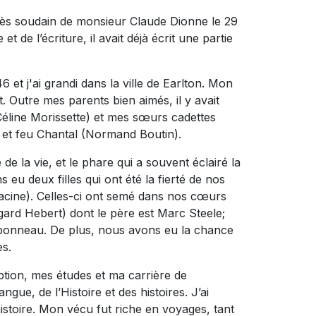
cès soudain de monsieur Claude Dionne le 29
t de l’écriture, il avait déjà écrit une partie
6 et j'ai grandi dans la ville de Earlton. Mon
 Outre mes parents bien aimés, il y avait
(Céline Morissette) et mes sœurs cadettes
 et feu Chantal (Normand Boutin).
la vie, et le phare qui a souvent éclairé la
u deux filles qui ont été la fierté de nos
 Racine). Celles-ci ont semé dans nos cœurs
gard Hebert) dont le père est Marc Steele;
arbonneau. De plus, nous avons eu la chance
es.
ion, mes études et ma carrière de
ngue, de l’Histoire et des histoires. J’ai
istoire. Mon vécu fut riche en voyages, tant