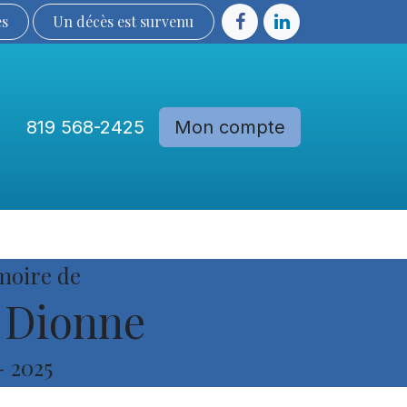
ès
Un décès est sur​​​​​​​​ve​nu​​​​​​​​​​
819 568-2425
Mon compte
Communautés
Devenir membre
moire de
 Dionne
-
2025