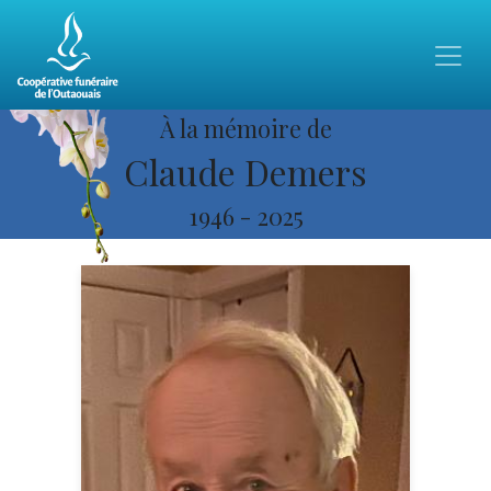
À la mémoire de
Claude Demers
1946
-
2025