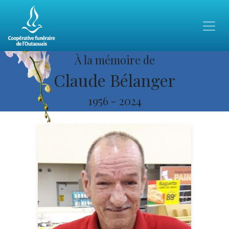
À la mémoire de
Claude Bélanger
1956
-
2024