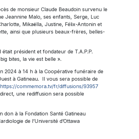
décès de monsieur Claude Beaudoin survenu le
ame Jeannine Malo, ses enfants, Serge, Luc
Charlotte, Mikaëlla, Justine, Félix-Antonin et
te, ainsi que plusieurs beaux-frères, belles-
l était président et fondateur de T.A.P.P.
g bites, la vie est belle ».
in 2024 à 14 h à la Coopérative funéraire de
uest à Gatineau. Il vous sera possible de
https://commemora.tv/fr/diffusions/93957
direct, une rediffusion sera possible
n don à la Fondation Santé Gatineau
Cardiologie de l’Université d’Ottawa