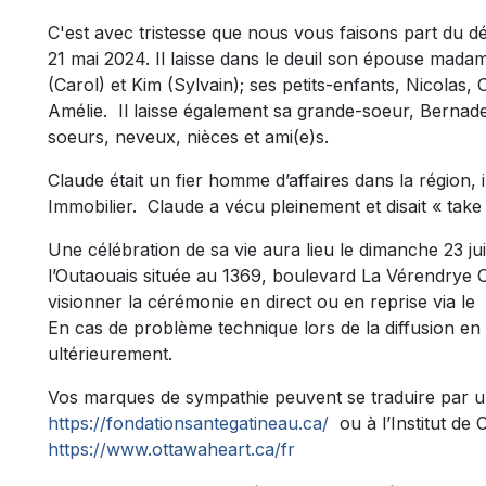
C'est avec tristesse que nous vous faisons part du 
21 mai 2024. Il laisse dans le deuil son épouse mad
(Carol) et Kim (Sylvain); ses petits-enfants, Nicolas, 
Amélie. Il laisse également sa grande-soeur, Bernadet
soeurs, neveux, nièces et ami(e)s.
Claude était un fier homme d’affaires dans la région, i
Immobilier. Claude a vécu pleinement et disait « take bi
Une célébration de sa vie aura lieu le dimanche 23 ju
l’Outaouais située au 1369, boulevard La Vérendrye O
visionner la cérémonie en direct ou en reprise via le
En cas de problème technique lors de la diffusion en 
ultérieurement.
Vos marques de sympathie peuvent se traduire par u
https://fondationsantegatineau.ca/
ou à l’Institut de 
https://www.ottawaheart.ca/fr