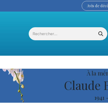
Avis de
déc
Services funéraires
La Coopérative
À la mé
Claude 
1941