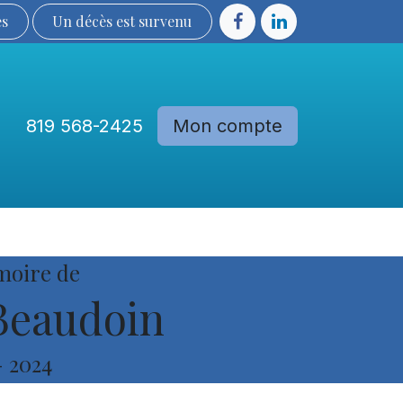
ès
Un décès est sur​​​​​​​​ve​nu​​​​​​​​​​
819 568-2425
Mon compte
Communautés
Devenir membre
moire de
Beaudoin
-
2024