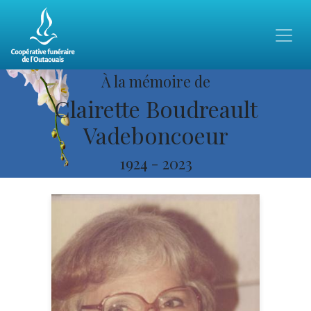
À la mémoire de
Clairette Boudreault
Vadeboncoeur
1924
-
2023