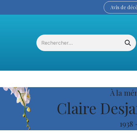
Avis de
déc
Services funéraires
La Coopérative
À la mé
Claire Desja
1938