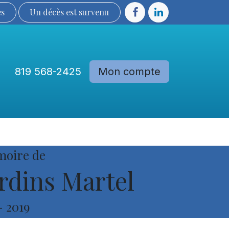
ès
Un décès est sur​​​​​​​​ve​nu​​​​​​​​​​
819 568-2425
Mon compte
Communautés
Devenir membre
moire de
rdins Martel
-
2019