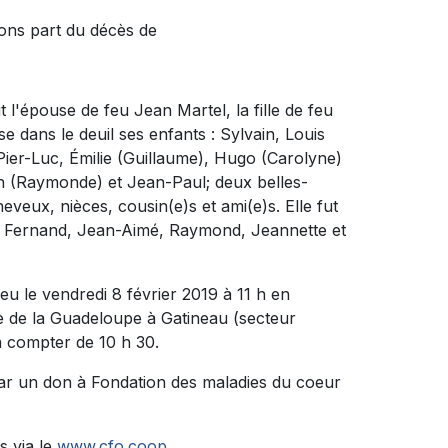
ons part du décès de
it l'épouse de feu Jean Martel, la fille de feu
se dans le deuil ses enfants : Sylvain, Louis
Pier-Luc, Émilie (Guillaume), Hugo (Carolyne)
on (Raymonde) et Jean-Paul; deux belles-
neveux, nièces, cousin(e)s et ami(e)s. Elle fut
t, Fernand, Jean-Aimé, Raymond, Jeannette et
eu le vendredi 8 février 2019 à 11 h en
e de la Guadeloupe à Gatineau (secteur
 à compter de 10 h 30.
ar un don à Fondation des maladies du coeur
s via le
www.cfo.coop