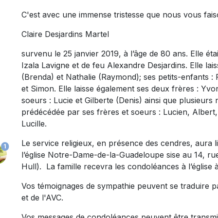
C'est avec une immense tristesse que nous vous fais
Claire Desjardins Martel
survenu le 25 janvier 2019, à l’âge de 80 ans. Elle éta
Izala Lavigne et de feu Alexandre Desjardins. Elle lais
(Brenda) et Nathalie (Raymond); ses petits-enfants : 
et Simon. Elle laisse également ses deux frères : Yv
soeurs : Lucie et Gilberte (Denis) ainsi que plusieurs 
prédécédée par ses frères et soeurs : Lucien, Alber
Lucille.
Le service religieux, en présence des cendres, aura li
1
l’église Notre-Dame-de-la-Guadeloupe sise au 14, ru
Hull). La famille recevra les condoléances à l’église
Vos témoignages de sympathie peuvent se traduire p
et de l'AVC.
Vos messages de condoléances peuvent être transmi