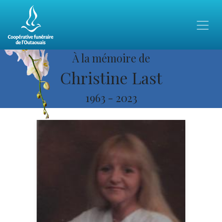
À la mémoire de
Christine Last
1963
-
2023